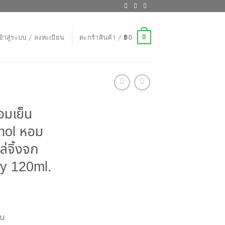
0
ข้าสู่ระบบ / ลงทะเบียน
ตะกร้าสินค้า /
฿
0
อมเย็น
hol หอม
่จิ้งจก
y 120ml.
่น