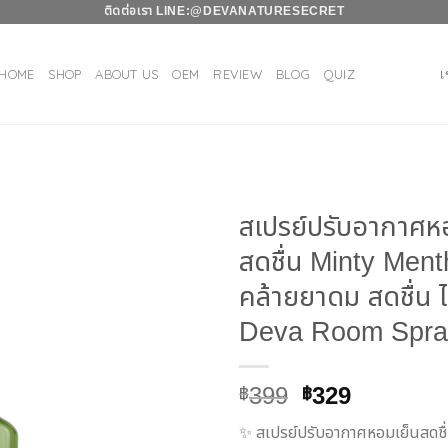
ติดต่อเรา LINE:
@DEVANATURESECRET
HOME
SHOP
ABOUT US
OEM
REVIEW
BLOG
QUIZ
เ
สเปรย์ปรับอากาศห
สดชื่น Minty Ment
คล้ายยาดม สดชื่น ไล
เพิ่มใน
รายการ
Deva Room Spra
โปรด
Original
Current
399
329
฿
฿
price
price
✨ สเปรย์ปรับอากาศหอมเย็นสดชื
was:
is: