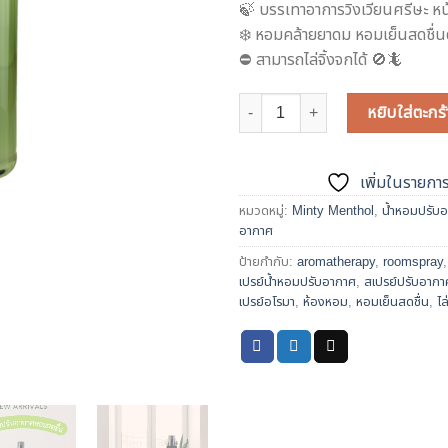
🍃 บรรเทาอาการวิงเวียนศรีษะ หน
฿399.
฿329.
❄️ หอมคล้ายยาดม​ หอมเย็นสดชื่
⛔️ สามารถไล่จิ้งจกได้ 🚫🦎
จำนวน สเปรย์ปรับอากาศหอมเย็นสดชื
หยิบใส่ตะกร้
เพิ่มในรายกา
หมวดหมู่:
Minty Menthol
,
น้ำหอมปรับอ
อากาศ
ป้ายกำกับ:
aromatherapy
,
roomspray
เปรย์น้ำหอมปรับอากาศ
,
สเปรย์ปรับอากา
เปรย์อโรมา
,
ห้องหอม
,
หอมเย็นสดชื่น
,
ไล