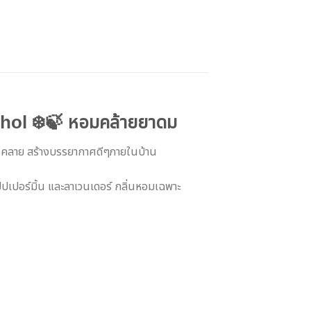
thol ❄️🍃 หอมคล้ายยาดม
อนคลาย สร้างบรรยากาศดีๆภายในบ้าน
เปอร์มิ้น และลาเวนเดอร์ กลิ่นหอมเฉพาะ