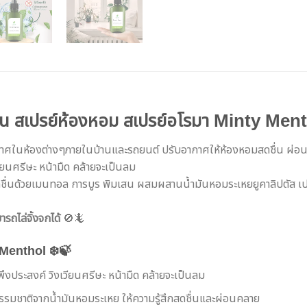
ื่น สเปรย์ห้องหอม สเปรย์อโรมา Minty Men
ากาศในห้องต่างๆภายในบ้านและรถยนต์ ปรับอากาศให้ห้องหอมสดชื่น ผ่
ยนศรีษะ หน้ามืด คล้ายจะเป็นลม
ื่นด้วยเมนทอล การบูร พิมเสน ผสมผสานน้ำมันหอมระเหยยูคาลิปตัส เปป
ารถไล่จิ้งจกได้
🚫🦎
 Menthol ❄️🍃
งประสงค์ วิงเวียนศรีษะ หน้ามืด คล้ายจะเป็นลม
มชาติจากน้ำมันหอมระเหย ให้ความรู้สึกสดชื่นและผ่อนคลาย