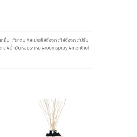
น #ยาดม #สเปรย์ไล่จิ้งจก #ไล่จิ้งจก #ปรับ
์ยาดม #น้ำมันหอมระเหย #roomspray #menthol
มใน
เพิ่มใน
การ
รายการ
รด
โปรด