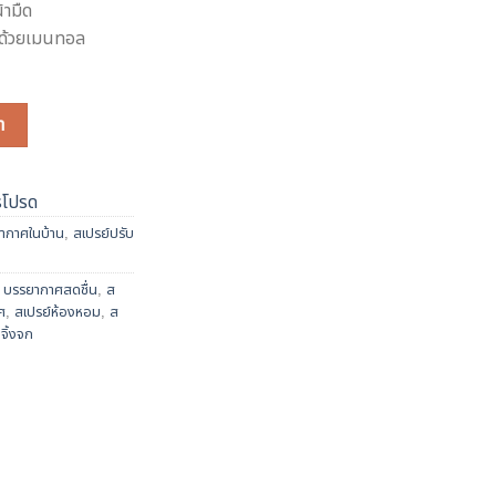
้ามืด
นด้วยเมนทอล
่น Minty Menthol หอมคล้ายยาดม สดชื่น ไล่จิ้งจก Deva Room Spray 120ml.
า
รโปรด
ากาศในบ้าน
,
สเปรย์ปรับ
,
บรรยากาศสดชื่น
,
ส
ศ
,
สเปรย์ห้องหอม
,
ส
่จิ้งจก