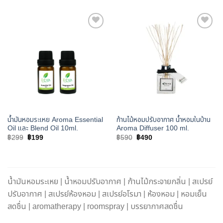
เพิ่มใน
เพิ่มใน
รายการ
รายการ
โปรด
โปรด
น้ำมันหอมระเหย Aroma Essential
ก้านไม้หอมปรับอากาศ น้ำหอมในบ้าน
Oil และ Blend Oil 10ml.
Aroma Diffuser 100 ml.
Original
Current
Original
Current
฿
299
฿
199
฿
590
฿
490
price
price
price
price
was:
is:
was:
is:
฿299.
฿199.
฿590.
฿490.
น้ำมันหอมระเหย | น้ำหอมปรับอากาศ | ก้านไม้กระจายกลิ่น | สเปรย์
ปรับอากาศ | สเปรย์ห้องหอม | สเปรย์อโรมา | ห้องหอม | หอมเย็น
สดชื่น | aromatherapy | roomspray | บรรยากาศสดชื่น