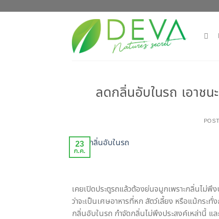
Skip
to
content
ลดกลิ่นอับในรถ เอาชนะ
POS
23
ก.ค.
เคยเปิดประตูรถแล้วต้องย่นจมูกเพราะกลิ่นไม่พึงป
ว่าจะเป็นเศษอาหารที่หก สัตว์เลี้ยง หรือแม้กระท
กลิ่นอับในรถ กำจัดกลิ่นไม่พึงประสงค์เหล่านี้ 