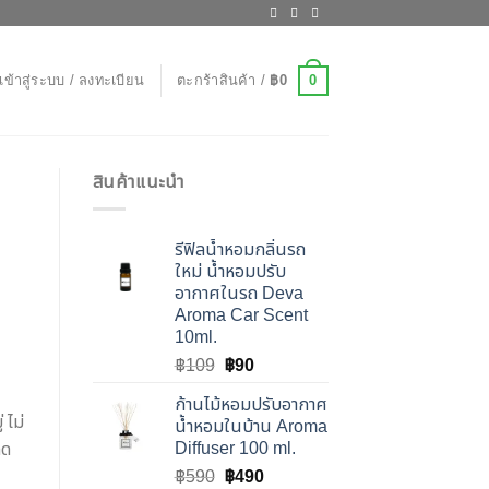
0
เข้าสู่ระบบ / ลงทะเบียน
ตะกร้าสินค้า /
฿
0
สินค้าแนะนำ
รีฟิลน้ำหอมกลิ่นรถ
ใหม่ น้ำหอมปรับ
อากาศในรถ Deva
Aroma Car Scent
10ml.
Original
Current
฿
109
฿
90
price
price
ก้านไม้หอมปรับอากาศ
was:
is:
 ไม่
น้ำหอมในบ้าน Aroma
฿109.
฿90.
Diffuser 100 ml.
ลด
Original
Current
฿
590
฿
490