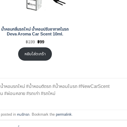
น้ำหอมกลิ่นรถใหม่ น้ำหอมปรับอากาศในรถ
Deva Aroma Car Scent 10ml.
Original
Current
฿
199
฿
99
price
price
was:
is:
฿199.
฿99.
หยิบใส่ตะกร้า
 #น้ำหอมรถใหม่ #น้ำหอมติดรถ #น้ำหอมในรถ #NewCarScent
 #ผ่อนคลาย #รถเก่า #รถใหม่
 posted in
คนรักรถ
. Bookmark the
permalink
.