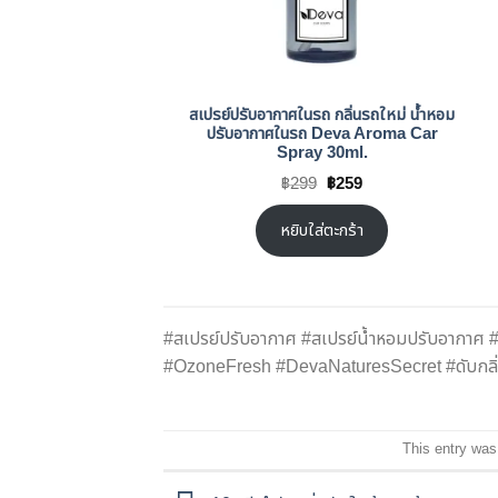
สเปรย์ปรับอากาศในรถ กลิ่นรถใหม่ น้ำหอม
ปรับอากาศในรถ Deva Aroma Car
Spray 30ml.
Original
Current
฿
299
฿
259
price
price
was:
is:
฿299.
฿259.
หยิบใส่ตะกร้า
#สเปรย์ปรับอากาศ #สเปรย์น้ำหอมปรับอากาศ
#OzoneFresh #DevaNaturesSecret #ดับกลิ่น
This entry was