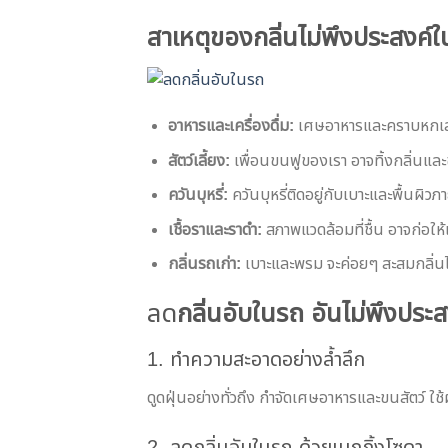
สาเหตุของกลิ่นไม่พึงประสงค์
อาหารและเครื่องดื่ม:
เศษอาหารและคราบหกเลอะ
สัตว์เลี้ยง:
เพื่อนขนฟูของเรา อาจทิ้งกลิ่นแล
ควันบุหรี่:
ควันบุหรี่ติดอยู่กับเบาะและพื้นผิว
เชื้อราและราดำ:
สภาพแวดล้อมที่ชื้น อาจก่อให้เ
กลิ่นรถเก่า:
เบาะและพรม จะค่อยๆ สะสมกลิ่นไ
ลด
กลิ่นอับในรถ อันไม่พึงประส
1. ทำความสะอาดอย่างล้ำลึก
ดูดฝุ่นอย่างทั่วถึง กำจัดเศษอาหารและขนสัตว์ ใช้ผ้
2. ลดกลิ่นอับในรถ ด้วยเบกกิ้งโซดา