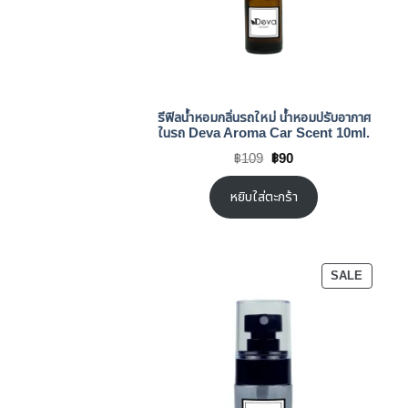
รีฟิลน้ำหอมกลิ่นรถใหม่ น้ำหอมปรับอากาศ
ในรถ Deva Aroma Car Scent 10ml.
Original
Current
฿
109
฿
90
price
price
was:
is:
฿109.
฿90.
หยิบใส่ตะกร้า
PRODU
SALE
ON
SALE