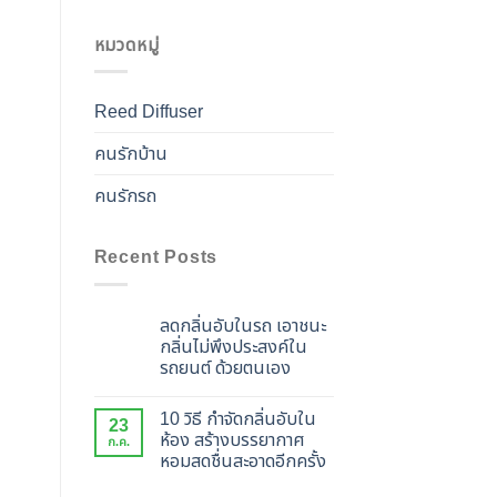
price
price
was:
is:
หมวดหมู่
฿590.
฿490.
Reed Diffuser
คนรักบ้าน
คนรักรถ
Recent Posts
ลดกลิ่นอับในรถ เอาชนะ
กลิ่นไม่พึงประสงค์ใน
รถยนต์ ด้วยตนเอง
10 วิธี กำจัดกลิ่นอับใน
23
ห้อง สร้างบรรยากาศ
ก.ค.
หอมสดชื่นสะอาดอีกครั้ง