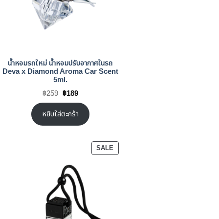
น้ำหอมรถใหม่ น้ำหอมปรับอากาศในรถ
Deva x Diamond Aroma Car Scent
5ml.
Original
Current
฿
259
฿
189
price
price
was:
is:
฿259.
฿189.
หยิบใส่ตะกร้า
CT
PRODUCT
SALE
ON
SALE