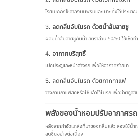
โรยเบกกิ้งโซดาลงบนพรมและเบาะ ทิ้งไว้ประมาณ 1 
3.
ลดกลิ่นอับในรถ ด้วยน้ำส้มสายชู
ผสมน้ำส้มสายชูกับน้ำ อัตราส่วน 50/50 ใช้เช็ดท
4.
อากาศบริสุทธิ์
เปิดประตูและหน้าต่างรถ เพื่อให้อากาศถ่ายเท
5. ลดกลิ่นอับในรถ ด้วยกากกาแฟ
วางกามกาแฟสดหรือใช้แล้วไว้ในรถ เพื่อช่วยดูดซั
พลังของน้ำหอมปรับอากาศรถ
หลังจากกำจัดแหล่งที่มาของกลิ่นแล้ว ลองใช้น้
สดชื่นอย่างต่อเนื่อง